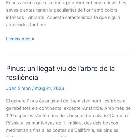
Erinus alpinus que es coneix popularment com erinus. Les
seves plantes tenen la peculiaritat de florir amb colors
intensos i vibrants. Aquesta característica fa que siguin
apreciades tant per
Erinus:
Llegeix més »
una
joia
mediterrània
Pinus: un llegat viu de l’arbre de la
amb
una
resiliència
història
Joan Simon
/
maig 21, 2023
etimològica
intrigant
El gènere Pinus és originari de l’hemisferi nord i es troba a
gairebé tots els continents, excepte l’Antàrtida. Amb més de
120 espècies s’estén des dels boscos boreals del Canadà i
Rússia a les muntanyes de l’Himàlaia, des dels boscos
mediterranis fins a les costes de Califòrnia, els pins es