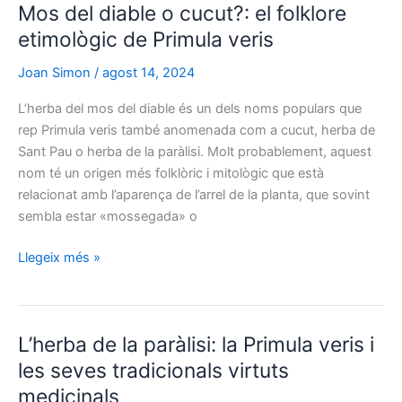
Mos del diable o cucut?: el folklore
Pau:
un
etimològic de Primula veris
pont
Joan Simon
/
agost 14, 2024
entre
la
L’herba del mos del diable és un dels noms populars que
botànica
rep Primula veris també anomenada com a cucut, herba de
i
Sant Pau o herba de la paràlisi. Molt probablement, aquest
el
nom té un origen més folklòric i mitològic que està
folklore
relacionat amb l’aparença de l’arrel de la planta, que sovint
català
sembla estar «mossegada» o
Mos
Llegeix més »
del
diable
o
L’herba de la paràlisi: la Primula veris i
cucut?:
el
les seves tradicionals virtuts
folklore
medicinals