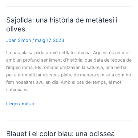
l’arbre
«fòssil»
Sajolida: una història de metàtesi i
amb
beneficis
olives
per
Joan Simon
/
maig 17, 2023
la
salut
La paraula sajolida prové del llatí satureia. Aquest és un mot
cognitiva
amb un profund sentiment d’història, que data de l’època de
l’imperi romà. Els romans utilitzaven la satureja, una herba,
per a aromatitzar els seus plats, de manera similar a com ho
fem nosaltres avui en dia. Amb el pas del temps, el mot
satureia va
Sajolida:
Llegeix més »
una
història
de
Blauet i el color blau: una odissea
metàtesi