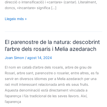
direcció o intensificació) i «cantare» (cantar). Literalment,
doncs, «incantare» significa […]
L’herència
Llegeix més »
màgica
de
les
El parenostre de la natura: descobrint
paraules:
l’etimologia
l’arbre dels rosaris i Melia azedarach
d’encanteri
Joan Simon
/
agost 14, 2024
i
Circaea
El nom en català d’arbre dels rosaris, arbre de grau de
lutetiana
Rosari, arbre sant, parenostre o rosarier, entre altres, es fa
servir en diversos idiomes per a Melia azedarach per una
raó molt interessant relacionada amb els seus fruits.
Aquesta denominació està directament vinculada a
l’aparença i l’ús tradicional de les seves llavors. Així,
l’aparença