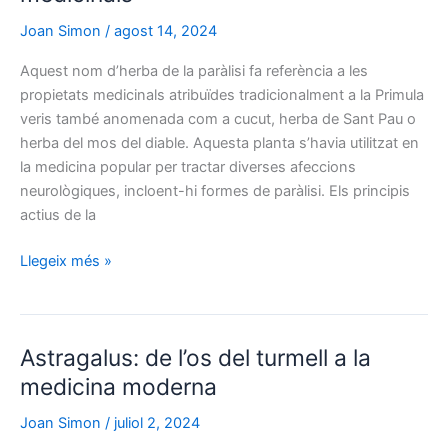
etimològic
de
Joan Simon
/
agost 14, 2024
Primula
Aquest nom d’herba de la paràlisi fa referència a les
veris
propietats medicinals atribuïdes tradicionalment a la Primula
veris també anomenada com a cucut, herba de Sant Pau o
herba del mos del diable. Aquesta planta s’havia utilitzat en
la medicina popular per tractar diverses afeccions
neurològiques, incloent-hi formes de paràlisi. Els principis
actius de la
L’herba
Llegeix més »
de
la
paràlisi:
Astragalus: de l’os del turmell a la
la
Primula
medicina moderna
veris
Joan Simon
/
juliol 2, 2024
i