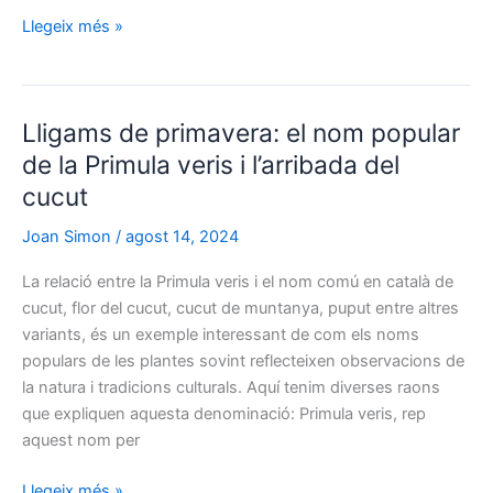
El
Llegeix més »
parenostre
de
la
Lligams de primavera: el nom popular
natura:
descobrint
de la Primula veris i l’arribada del
l’arbre
cucut
dels
rosaris
Joan Simon
/
agost 14, 2024
i
La relació entre la Primula veris i el nom comú en català de
Melia
cucut, flor del cucut, cucut de muntanya, puput entre altres
azedarach
variants, és un exemple interessant de com els noms
populars de les plantes sovint reflecteixen observacions de
la natura i tradicions culturals. Aquí tenim diverses raons
que expliquen aquesta denominació: Primula veris, rep
aquest nom per
Lligams
Llegeix més »