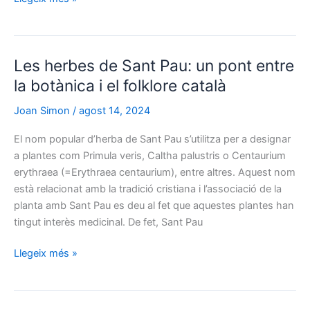
de
primavera:
el
Les herbes de Sant Pau: un pont entre
nom
popular
la botànica i el folklore català
de
Joan Simon
/
agost 14, 2024
la
Primula
El nom popular d’herba de Sant Pau s’utilitza per a designar
veris
a plantes com Primula veris, Caltha palustris o Centaurium
i
erythraea (=Erythraea centaurium), entre altres. Aquest nom
l’arribada
està relacionat amb la tradició cristiana i l’associació de la
del
planta amb Sant Pau es deu al fet que aquestes plantes han
cucut
tingut interès medicinal. De fet, Sant Pau
Les
Llegeix més »
herbes
de
Sant