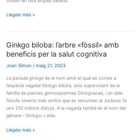
troben en una àmplia varietat
Pinus:
Llegeix més »
un
llegat
viu
Ginkgo biloba: l’arbre «fòssil» amb
de
l’arbre
beneficis per la salut cognitiva
de
Joan Simon
/
maig 21, 2023
la
resiliència
La paraula ginkgo és el nom amb el qual es coneix a
l’espècie vegetal Ginkgo biloba, únic supervivent de la
família de plantes gimnospermes Ginkgoacea, i un dels
fòssils vivents més antics que es remunten al Juràssic fa
uns 210 milions d’anys. A la vegada també és el nom del
gènere – Ginkgo– i atès
Ginkgo
Llegeix més »
biloba: