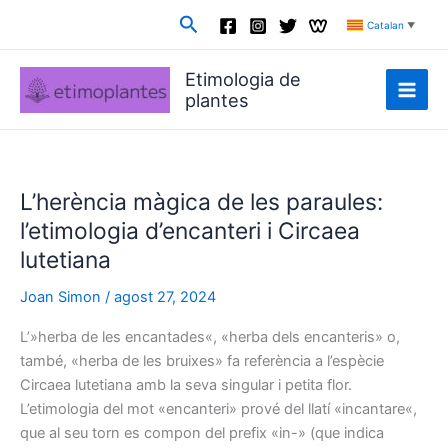
Vés
Cerca
Catalan
▼
al
contingut
Etimologia de
plantes
L’herència màgica de les paraules:
l’etimologia d’encanteri i Circaea
lutetiana
Joan Simon
/
agost 27, 2024
L’»herba de les encantades«, «herba dels encanteris» o,
també, «herba de les bruixes» fa referència a l’espècie
Circaea lutetiana amb la seva singular i petita flor.
L’etimologia del mot «encanteri» prové del llatí «incantare«,
que al seu torn es compon del prefix «in-» (que indica