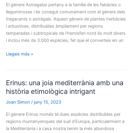
les
El gènere Astragalus pertany a la família de les fabàcies o
seves
lleguminoses i és conegut comunament com el gènere dels
tradicionals
tragacants o astràgals. Aquest gènere de plantes herbàcies
virtuts
i arbustives, distribuïdes àmpliament per regions
medicinals
temperades i subtropicals de l’hemisferi nord és molt divers
i inclou més de 3.000 espècies, fet que el converteix en un
Astragalus:
Llegeix més »
de
l’os
del
Erinus: una joia mediterrània amb una
turmell
a
història etimològica intrigant
la
Joan Simon
/
juny 15, 2023
medicina
moderna
El gènere Erinus només té dues espècies distribuïdes per
regions muntanyenques del sud d’Europa, particularment a
la Mediterrània i a casa nostra tenim la més abundosa