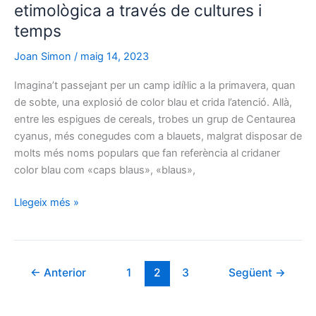
i
etimològica a través de cultures i
olives
temps
Joan Simon
/
maig 14, 2023
Imagina’t passejant per un camp idíl·lic a la primavera, quan
de sobte, una explosió de color blau et crida l’atenció. Allà,
entre les espigues de cereals, trobes un grup de Centaurea
cyanus, més conegudes com a blauets, malgrat disposar de
molts més noms populars que fan referència al cridaner
color blau com «caps blaus», «blaus»,
Blauet
Llegeix més »
i
el
color
blau:
←
Anterior
1
2
3
Següent
→
una
odissea