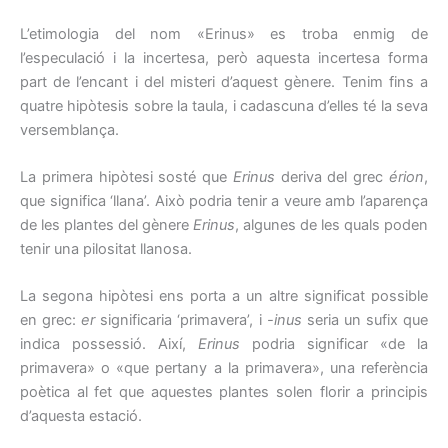
L’etimologia del nom «Erinus» es troba enmig de
l’especulació i la incertesa, però aquesta incertesa forma
part de l’encant i del misteri d’aquest gènere. Tenim fins a
quatre hipòtesis sobre la taula, i cadascuna d’elles té la seva
versemblança.
La primera hipòtesi sosté que
Erinus
deriva del grec
érion
,
que significa ‘llana’. Això podria tenir a veure amb l’aparença
de les plantes del gènere
Erinus
, algunes de les quals poden
tenir una pilositat llanosa.
La segona hipòtesi ens porta a un altre significat possible
en grec:
er
significaria ‘primavera’, i
-inus
seria un sufix que
indica possessió. Així,
Erinus
podria significar «de la
primavera» o «que pertany a la primavera», una referència
poètica al fet que aquestes plantes solen florir a principis
d’aquesta estació.