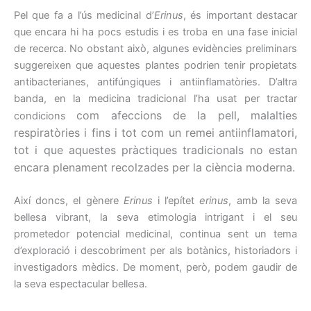
Pel que fa a l’ús medicinal d’
Erinus
, és important destacar
que encara hi ha pocs estudis i es troba en una fase inicial
de recerca. No obstant això, algunes evidències preliminars
suggereixen que aquestes plantes podrien tenir propietats
antibacterianes, antifúngiques i antiinflamatòries. D’altra
banda, en la medicina tradicional l’ha usat per tractar
com afeccions de la pell, malalties
condicions
respiratòries i fins i tot com un remei antiinflamatori,
tot i que aquestes pràctiques tradicionals no estan
encara plenament recolzades per la ciència moderna.
Així doncs, el gènere
Erinus
i l’epítet
erinus
, amb la seva
bellesa vibrant, la seva etimologia intrigant i el seu
prometedor potencial medicinal, continua sent un tema
d’exploració i descobriment per als botànics, historiadors i
investigadors mèdics. De moment, però, podem gaudir de
la seva espectacular bellesa.