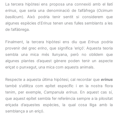
La tercera hipòtesi ens proposa una connexió amb el llatí
erinus
, que seria una denominació de l’alfàfrega (
Ocimum
basilicum
). Això podria tenir sentit si considerem que
algunes espècies d’
Erinus
tenen unes fulles semblants a les
de l’alfàbrega.
Finalment, la tercera hipòtesi ens diu que
Erinus
podria
provenir del grec
erino
, que significa ‘eriçó’. Aquesta teoria
sembla una mica més llunyana, però no oblidem que
algunes plantes d’aquest gènere poden tenir un aspecte
eriçat o punxegut, una mica com aquests animals.
Respecte a aquesta última hipòtesi, cal recordar que
erinus
també s’utilitza com epítet específic i en la nostra flora
tenim, per exemple,
Campanula erinus
. En aquest cas sí,
que aquest epítet sembla fer referència sempre a la pilositat
eriçada d’aquestes espècies, la qual cosa lliga amb la
semblança a un eriçó.