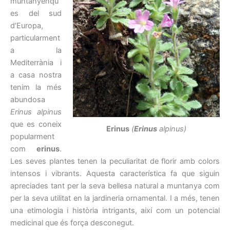
muntanyenqu
es del sud
d’Europa,
particularment
a la
Mediterrània i
a casa nostra
tenim la més
abundosa
Erinus alpinus
que es coneix
Erinus
(
Erinus
alpinus)
popularment
com
erinus
.
Les seves plantes tenen la peculiaritat de florir amb colors
intensos i vibrants. Aquesta característica fa que siguin
apreciades tant per la seva bellesa natural a muntanya com
per la seva utilitat en la jardineria ornamental. I a més, tenen
una etimologia i història intrigants, així com un potencial
medicinal que és força desconegut.