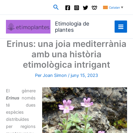
Vés
Cerca
Catalan
▼
al
contingut
Etimologia de
plantes
Erinus: una joia mediterrània
amb una història
etimològica intrigant
Per
Joan Simon
/
juny 15, 2023
El gènere
Erinus
només
té dues
espècies
distribuïdes
per regions