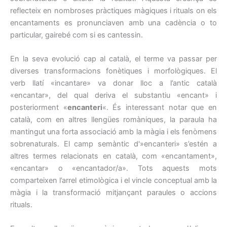
reflecteix en nombroses pràctiques màgiques i rituals on els
encantaments es pronunciaven amb una cadència o to
particular, gairebé com si es cantessin.
En la seva evolució cap al català, el terme va passar per
diverses transformacions fonètiques i morfològiques. El
verb llatí «incantare» va donar lloc a l’antic català
«encantar», del qual deriva el substantiu «encant» i
posteriorment «
encanteri
«. És interessant notar que en
català, com en altres llengües romàniques, la paraula ha
mantingut una forta associació amb la màgia i els fenòmens
sobrenaturals. El camp semàntic d'»encanteri» s’estén a
altres termes relacionats en català, com «encantament»,
«encantar» o «encantador/a». Tots aquests mots
comparteixen l’arrel etimològica i el vincle conceptual amb la
màgia i la transformació mitjançant paraules o accions
rituals.