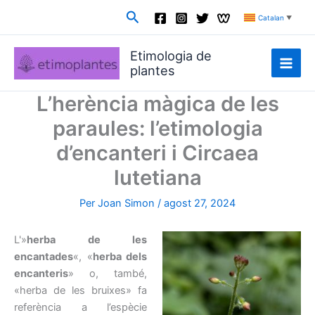
Vés
Cerca
Catalan
▼
al
contingut
Etimologia de
plantes
L’herència màgica de les
paraules: l’etimologia
d’encanteri i Circaea
lutetiana
Per
Joan Simon
/
agost 27, 2024
L'»
herba de les
encantades
«, «
herba dels
encanteris
» o, també,
«herba de les bruixes» fa
referència a l’espècie