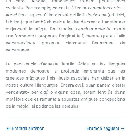
En altres llengües romàniques trobem paral·lelismes
evidents. Per exemple, en castellà tenim «
encantamiento
» i
«
hechizo
«, aquest últim derivat del llatí «
facticius
» (artificial,
fabricat), que també al·ludeix a la idea de crear o transformar
mitjançant la màgia. En francès, «
enchantement
» manté
una forma molt propera a l’original llatí, mentre que en italià
«
incantesimo
» preserva clarament l’estructura de
«
incantare
«.
La pervivència d’aquesta família lèxica en les llengües
modernes demostra la profunda empremta que les
creences màgiques i els rituals associats han deixat en la
nostra cultura i llenguatge. Encara avui, quan parlem d’estar
«
encantat
» per algú o alguna cosa, estem fent ús d’una
metàfora que es remunta a aquestes antigues concepcions
de la màgia i el poder de les paraules.
←
Entrada anterior
Entrada següent
→