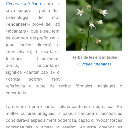
Circaea lutetiana
amb la
seva singular i petita flor.
L’etimologia del mot
«
encanteri
» prové del llatí
«
incantare
«, que al seu torn
es compon del prefix «
in
-»
(que indica direcció o
intensificació) i «
cantare
»
Herba de les encantades
(cantar). Literalment,
(
Circaea lutetiana
)
doncs, «
incantare
»
significa «cantar cap a» o
«cantar sobre», fent
referència a l’acte de recitar fórmules màgiques o
encanteris.
La connexió entre cantar i els encanteris no és casual. En
moltes cultures antigues, la paraula cantada o recitada es
considerava especialment poderosa, capaç d’invocar forces
sobrenaturals o alterar la realitat. Aquesta creença es