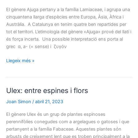
de
mitologia
El gènere Ajuga pertany a la família Lamiaceae, i agrupa una
i
cinquantena llarga d’espècies entre Europa, Àsia, Àfrica i
medicina
Austràlia. A Catalunya en tenim quatre ben repartides per
tradicional
tot el territori. L’etimologia del gènere «Ajuga» prové del llatí i
és força incerta. Una possible interpretació ens porta al
grec α, a- (= sense) i ζυγόν
Ajuga:
Llegeix més »
un
gènere
d’etimologia
Ulex: entre espines i flors
obscura
Joan Simon
/
abril 21, 2023
El gènere Ulex és un grup de plantes espinoses
perennifòlies conegudes com a argelagues o gatoses i que
pertanyent a la família Fabaceae. Aquestes plantes són
arbusts de creixement lent que es troben principalment a la