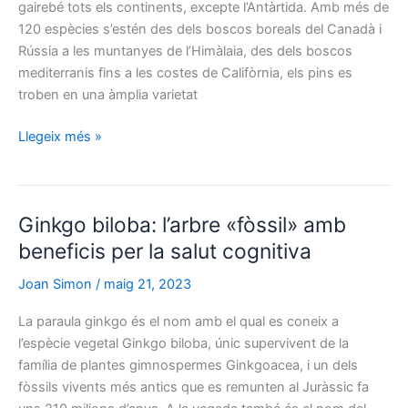
gairebé tots els continents, excepte l’Antàrtida. Amb més de
120 espècies s’estén des dels boscos boreals del Canadà i
Rússia a les muntanyes de l’Himàlaia, des dels boscos
mediterranis fins a les costes de Califòrnia, els pins es
troben en una àmplia varietat
Pinus:
Llegeix més »
un
llegat
viu
Ginkgo biloba: l’arbre «fòssil» amb
de
l’arbre
beneficis per la salut cognitiva
de
Joan Simon
/
maig 21, 2023
la
resiliència
La paraula ginkgo és el nom amb el qual es coneix a
l’espècie vegetal Ginkgo biloba, únic supervivent de la
família de plantes gimnospermes Ginkgoacea, i un dels
fòssils vivents més antics que es remunten al Juràssic fa