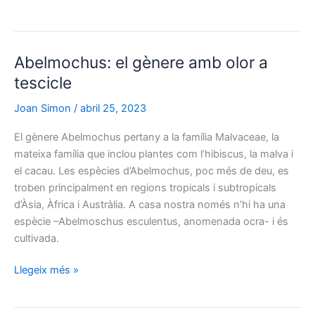
de
l’arc
cèltic
Abelmochus: el gènere amb olor a
a
la
tescicle
lluita
Joan Simon
/
abril 25, 2023
contra
el
El gènere Abelmochus pertany a la família Malvaceae, la
càncer
mateixa família que inclou plantes com l’hibiscus, la malva i
el cacau. Les espècies d’Abelmochus, poc més de deu, es
troben principalment en regions tropicals i subtropicals
d’Àsia, Àfrica i Austràlia. A casa nostra només n’hi ha una
espècie –Abelmoschus esculentus, anomenada ocra- i és
cultivada.
Abelmochus:
Llegeix més »
el
gènere