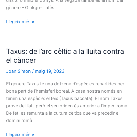
uns 210 milions d’anys. A la vegada també és el nom del
gènere – Ginkgo– i atès
Ginkgo
Llegeix més »
biloba:
l’arbre
«fòssil»
Taxus: de l’arc cèltic a la lluita contra
amb
beneficis
el càncer
per
Joan Simon
/
maig 19, 2023
la
salut
El gènere Taxus té una dotzena d’espècies repartides per
cognitiva
bona part de l’hemisferi boreal. A casa nostra només en
tenim una espècie: el teix (Taxus baccata). El nom Taxus
prové del llatí, però el seu origen és anterior a l’imperi romà.
De fet, es remunta a la cultura cèltica que va precedir el
domini romà
Taxus:
Llegeix més »