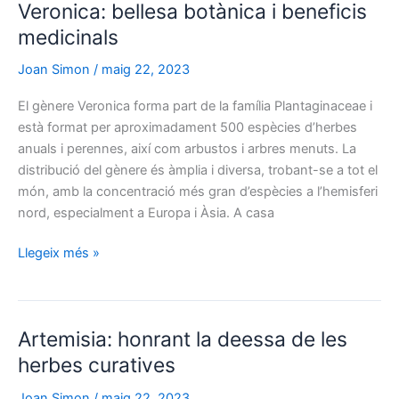
Veronica: bellesa botànica i beneficis
humil…
i
medicinals
comestible!
Joan Simon
/
maig 22, 2023
El gènere Veronica forma part de la família Plantaginaceae i
està format per aproximadament 500 espècies d’herbes
anuals i perennes, així com arbustos i arbres menuts. La
distribució del gènere és àmplia i diversa, trobant-se a tot el
món, amb la concentració més gran d’espècies a l’hemisferi
nord, especialment a Europa i Àsia. A casa
Veronica:
Llegeix més »
bellesa
botànica
i
Artemisia: honrant la deessa de les
beneficis
medicinals
herbes curatives
Joan Simon
/
maig 22, 2023