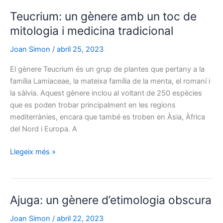
amb
Teucrium: un gènere amb un toc de
olor
a
mitologia i medicina tradicional
tescicle
Joan Simon
/
abril 25, 2023
El gènere Teucrium és un grup de plantes que pertany a la
família Lamiaceae, la mateixa família de la menta, el romaní i
la sàlvia. Aquest gènere inclou al voltant de 250 espècies
que es poden trobar principalment en les regions
mediterrànies, encara que també es troben en Àsia, Àfrica
del Nord i Europa. A
Teucrium:
Llegeix més »
un
gènere
amb
Ajuga: un gènere d’etimologia obscura
un
toc
Joan Simon
/
abril 22, 2023