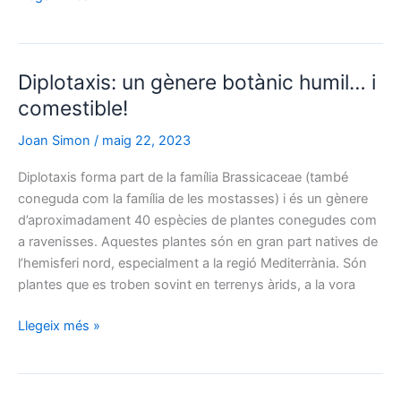
una
joia
mediterrània
Diplotaxis: un gènere botànic humil… i
amb
una
comestible!
història
Joan Simon
/
maig 22, 2023
etimològica
intrigant
Diplotaxis forma part de la família Brassicaceae (també
coneguda com la família de les mostasses) i és un gènere
d’aproximadament 40 espècies de plantes conegudes com
a ravenisses. Aquestes plantes són en gran part natives de
l’hemisferi nord, especialment a la regió Mediterrània. Són
plantes que es troben sovint en terrenys àrids, a la vora
Diplotaxis:
Llegeix més »
un
gènere
botànic