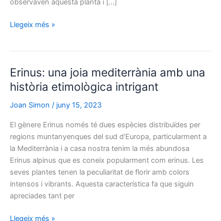
observaven aquesta planta i […]
Hypericum:
Llegeix més »
màgia
botànica
i
Erinus: una joia mediterrània amb una
tradició
mil·lenària
història etimològica intrigant
Joan Simon
/
juny 15, 2023
El gènere Erinus només té dues espècies distribuïdes per
regions muntanyenques del sud d’Europa, particularment a
la Mediterrània i a casa nostra tenim la més abundosa
Erinus alpinus que es coneix popularment com erinus. Les
seves plantes tenen la peculiaritat de florir amb colors
intensos i vibrants. Aquesta característica fa que siguin
apreciades tant per
Erinus:
Llegeix més »