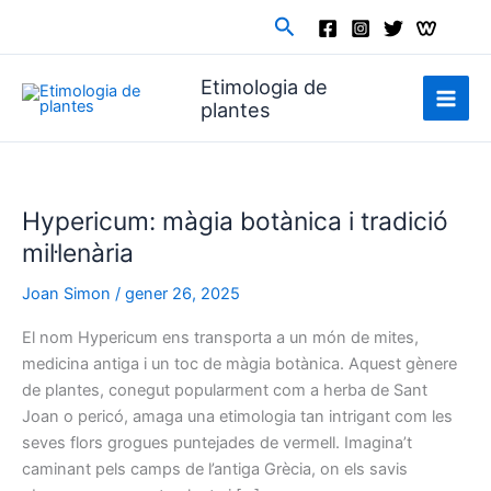
Vés
Cerca
al
contingut
Etimologia de
plantes
Hypericum: màgia botànica i tradició
mil·lenària
Joan Simon
/
gener 26, 2025
El nom Hypericum ens transporta a un món de mites,
medicina antiga i un toc de màgia botànica. Aquest gènere
de plantes, conegut popularment com a herba de Sant
Joan o pericó, amaga una etimologia tan intrigant com les
seves flors grogues puntejades de vermell. Imagina’t
caminant pels camps de l’antiga Grècia, on els savis