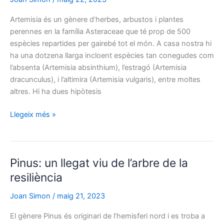
Artemisia és un gènere d’herbes, arbustos i plantes
perennes en la família Asteraceae que té prop de 500
espècies repartides per gairebé tot el món. A casa nostra hi
ha una dotzena llarga incloent espècies tan conegudes com
l’absenta (Artemisia absinthium), l’estragó (Artemisia
dracunculus), i l’altimira (Artemisia vulgaris), entre moltes
altres. Hi ha dues hipòtesis
Artemisia:
Llegeix més »
honrant
la
deessa
Pinus: un llegat viu de l’arbre de la
de
les
resiliència
herbes
Joan Simon
/
maig 21, 2023
curatives
El gènere Pinus és originari de l’hemisferi nord i es troba a