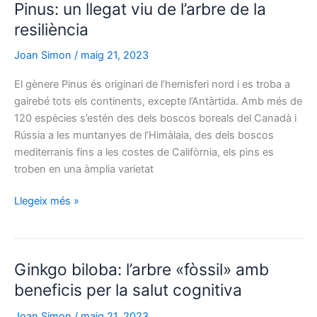
Pinus: un llegat viu de l’arbre de la
amb
una
resiliència
història
Joan Simon
/
maig 21, 2023
etimològica
intrigant
El gènere Pinus és originari de l’hemisferi nord i es troba a
gairebé tots els continents, excepte l’Antàrtida. Amb més de
120 espècies s’estén des dels boscos boreals del Canadà i
Rússia a les muntanyes de l’Himàlaia, des dels boscos
mediterranis fins a les costes de Califòrnia, els pins es
troben en una àmplia varietat
Pinus:
Llegeix més »
un
llegat
viu
Ginkgo biloba: l’arbre «fòssil» amb
de
l’arbre
beneficis per la salut cognitiva
de
Joan Simon
/
maig 21, 2023