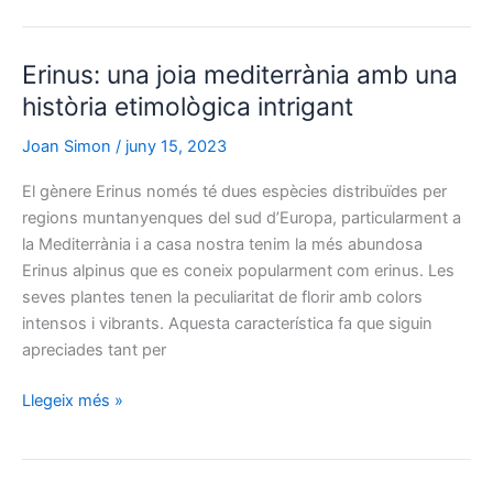
a
ornament:
Erinus: una joia mediterrània amb una
les
dues
història etimològica intrigant
cares
Joan Simon
/
juny 15, 2023
de
Calystegia
El gènere Erinus només té dues espècies distribuïdes per
regions muntanyenques del sud d’Europa, particularment a
la Mediterrània i a casa nostra tenim la més abundosa
Erinus alpinus que es coneix popularment com erinus. Les
seves plantes tenen la peculiaritat de florir amb colors
intensos i vibrants. Aquesta característica fa que siguin
apreciades tant per
Erinus:
Llegeix més »
una
joia
mediterrània