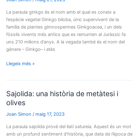
la
resiliència
La paraula ginkgo és el nom amb el qual es coneix a
l’espècie vegetal Ginkgo biloba, únic supervivent de la
família de plantes gimnospermes Ginkgoacea, i un dels
fòssils vivents més antics que es remunten al Juràssic fa
uns 210 milions d’anys. A la vegada també és el nom del
gènere – Ginkgo– i atès
Ginkgo
Llegeix més »
biloba:
l’arbre
«fòssil»
Sajolida: una història de metàtesi i
amb
beneficis
olives
per
Joan Simon
/
maig 17, 2023
la
salut
La paraula sajolida prové del llatí satureia. Aquest és un mot
cognitiva
amb un profund sentiment d’història, que data de l’època de