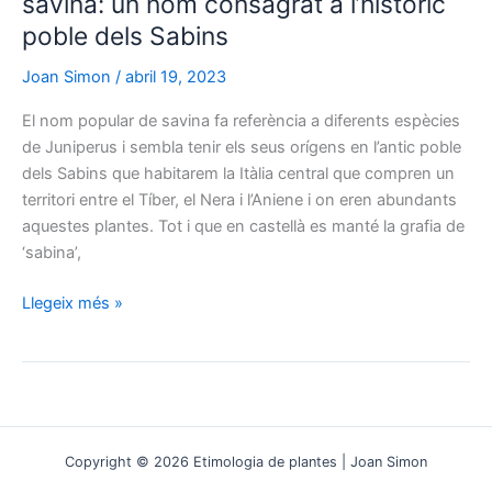
savina: un nom consagrat a l’històric
per
evitar
poble dels Sabins
l’artritis.
Joan Simon
/
abril 19, 2023
El nom popular de savina fa referència a diferents espècies
de Juniperus i sembla tenir els seus orígens en l’antic poble
dels Sabins que habitarem la Itàlia central que compren un
territori entre el Tíber, el Nera i l’Aniene i on eren abundants
aquestes plantes. Tot i que en castellà es manté la grafia de
‘sabina’,
savina:
Llegeix més »
un
nom
consagrat
a
l’històric
poble
Copyright © 2026 Etimologia de plantes | Joan Simon
dels