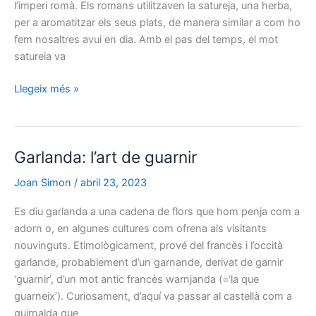
l’imperi romà. Els romans utilitzaven la satureja, una herba,
per a aromatitzar els seus plats, de manera similar a com ho
fem nosaltres avui en dia. Amb el pas del temps, el mot
satureia va
Sajolida:
Llegeix més »
una
història
de
Garlanda: l’art de guarnir
metàtesi
i
Joan Simon
/
abril 23, 2023
olives
Es diu garlanda a una cadena de flors que hom penja com a
adorn o, en algunes cultures com ofrena als visitants
nouvinguts. Etimològicament, prové del francès i l’occità
garlande, probablement d’un garnande, derivat de garnir
‘guarnir’, d’un mot antic francès warnjanda (=‘la que
guarneix’). Curiosament, d’aquí va passar al castellà com a
guirnalda que