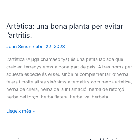
felera:
la
planta
Artètica: una bona planta per evitar
medicinal
amb
l’artritis.
l’amargor
Joan Simon
/
abril 22, 2023
de
la
L’artètica (Ajuga chamaepitys) és una petita labiada que
fel
creix en terrenys erms a bona part de país. Altres noms per
aquesta espècie és el seu sinònim complementari d’herba
felera i molts altres sinònims alternatius com herba artètica,
herba de cirera, herba de la inflamació, herba de retorçó,
herba del torçó, herba flatera, herba iva, herbeta
Artètica:
Llegeix més »
una
bona
planta