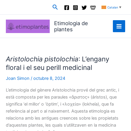
Vés
Cerca
Catalan
▼
al
contingut
Etimologia de
plantes
Aristolochia pistolochia
: L’engany
floral i el seu perill medicinal
Joan Simon
/
octubre 8, 2024
L’etimologia del gènere Aristolochia prové del grec antic, i
està composta per les paraules «ἄριστος» (áristos), que
significa ‘el millor’ o ‘òptim’, i «λοχεία» (lokheía), que fa
referència al part o al naixement. Aquesta etimologia es
relaciona amb les antigues creences sobre les propietats
d’aquestes plantes, les quals s’utilitzaven en la medicina