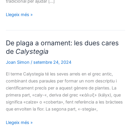
tradicional per ajudar […]
Aristolochia
Llegeix més »
pistolochia
:
L’engany
floral
De plaga a ornament: les dues cares
i
el
de
Calystegia
seu
Joan Simon
/
setembre 24, 2024
perill
medicinal
El terme Calystegia té les seves arrels en el grec antic,
combinant dues paraules per formar un nom descriptiu i
científicament precís per a aquest gènere de plantes. La
primera part, «caly-«, deriva del grec «κάλυξ» (kályx), que
significa «calze» o «coberta», fent referència a les bràctees
que envolten la flor. La segona part, «-stegia«,
De
Llegeix més »
plaga