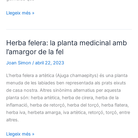
Garlanda:
Llegeix més »
l’art
de
guarnir
Herba felera: la planta medicinal amb
l’amargor de la fel
Joan Simon
/
abril 22, 2023
L’herba felera a artètica (Ajuga chamaepitys) és una planta
menuda de les labiades ben representada als prats eixuts
de casa nostra. Altres sinònims alternatius per aquesta
planta són: herba artètica, herba de cirera, herba de la
inflamació, herba de retorçó, herba del torçó, herba flatera,
herba iva, herbeta amarga, iva artètica, retorçó, torçó, entre
altres.
Herba
Llegeix més »