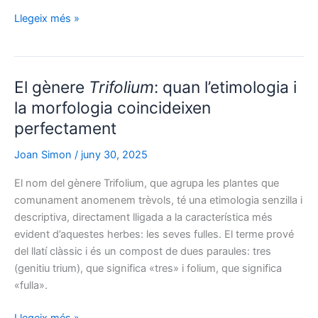
Dianthus
,
Llegeix més »
la
flor
dels
El gènere
Trifolium
: quan l’etimologia i
déus:
etimologia
la morfologia coincideixen
d’un
perfectament
nom
amb
Joan Simon
/
juny 30, 2025
arrels
El nom del gènere Trifolium, que agrupa les plantes que
celestials
comunament anomenem trèvols, té una etimologia senzilla i
descriptiva, directament lligada a la característica més
evident d’aquestes herbes: les seves fulles. El terme prové
del llatí clàssic i és un compost de dues paraules: tres
(genitiu trium), que significa «tres» i folium, que significa
«fulla».
El
Llegeix més »