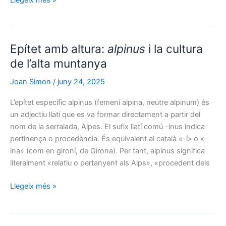
gènere
Trifolium
:
quan
Epítet amb altura:
alpinus
i la cultura
l’etimologia
i
de l’alta muntanya
la
Joan Simon
/
juny 24, 2025
morfologia
coincideixen
L’epítet específic alpinus (femení alpina, neutre alpinum) és
perfectament
un adjectiu llatí que es va formar directament a partir del
nom de la serralada, Alpes. El sufix llatí comú -inus indica
pertinença o procedència. És equivalent al català «-í» o «-
ina» (com en gironí, de Girona). Per tant, alpinus significa
literalment «relatiu o pertanyent als Alps», «procedent dels
Epítet
Llegeix més »
amb
altura:
alpinus