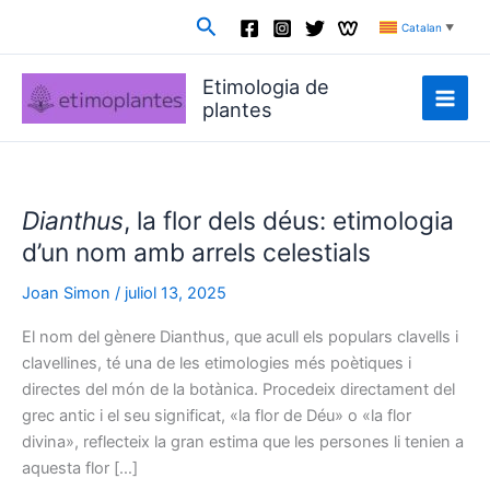
Vés
Cerca
Catalan
▼
al
contingut
Etimologia de
plantes
Dianthus
, la flor dels déus: etimologia
d’un nom amb arrels celestials
Joan Simon
/
juliol 13, 2025
El nom del gènere Dianthus, que acull els populars clavells i
clavellines, té una de les etimologies més poètiques i
directes del món de la botànica. Procedeix directament del
grec antic i el seu significat, «la flor de Déu» o «la flor
divina», reflecteix la gran estima que les persones li tenien a
aquesta flor […]