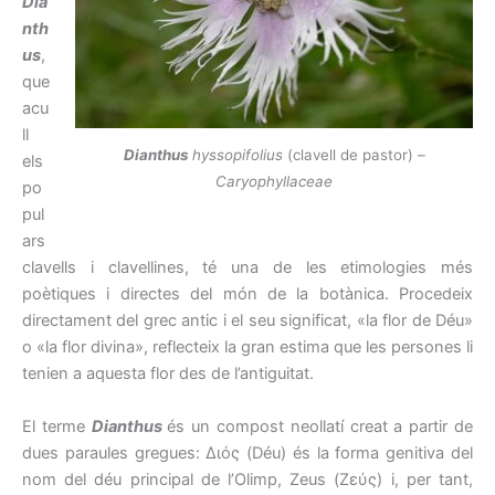
Dia
nth
us
,
que
acu
ll
Dianthus
hyssopifolius
(clavell de pastor) –
els
Caryophyllaceae
po
pul
ars
clavells i clavellines, té una de les etimologies més
poètiques i directes del món de la botànica. Procedeix
directament del grec antic i el seu significat, «la flor de Déu»
o «la flor divina», reflecteix la gran estima que les persones li
tenien a aquesta flor des de l’antiguitat.
El terme
Dianthus
és un compost neollatí creat a partir de
dues paraules gregues: Διός (Déu) és la forma genitiva del
nom del déu principal de l’Olimp, Zeus (Ζεύς) i, per tant,