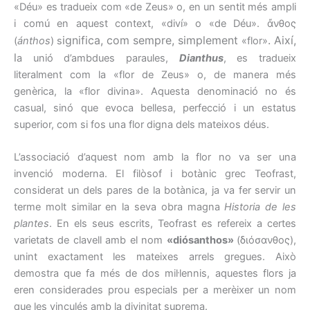
«Déu» es tradueix com «de Zeus» o, en un sentit més ampli
i comú en aquest context, «diví» o «de Déu». ἄνθος
ignifica, com sempre, simplement
. Així,
(
ánthos
) s
«flor»
l
a unió d’ambdues paraules,
Dianthus
, es tradueix
literalment com la «flor de Zeus» o, de manera més
genèrica, la «flor divina». Aquesta denominació no és
casual, sinó que evoca bellesa, perfecció i un estatus
superior, com si fos una flor digna dels mateixos déus.
L’associació d’aquest nom amb la flor no va ser una
invenció moderna. El filòsof i botànic grec Teofrast,
considerat un dels pares de la botànica, ja va fer servir un
terme molt similar en la seva obra magna
Historia de les
plantes
. En els seus escrits, Teofrast es refereix a certes
varietats de clavell amb el nom
«diósanthos»
(διόσανθος),
unint exactament les mateixes arrels gregues. Això
demostra que fa més de dos mil·lennis, aquestes flors ja
eren considerades prou especials per a merèixer un nom
que les vinculés amb la divinitat suprema.