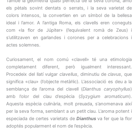
També la geometria quasi perfecta de la seva corol·la, amb
els pètals sovint dentats o serrats, i la seva varietat de
colors intensos, la convertien en un símbol de la bellesa
ideal i l’amor. A l’antiga Roma, els clavells eren coneguts
com «la flor de Júpiter» (l’equivalent romà de Zeus) i
s’utilitzaven en garlandes i corones per a celebracions i
actes solemnes.
Curiosament, el nom comú «clavell» té una etimologia
completament diferent, però igualment interessant.
Procedeix del llatí vulgar
clavellus
, diminutiu de
clavus
, que
significa «clau» (l’objecte metàl·lic). L’associació es deu a la
semblança de l’aroma del clavell (
Dianthus caryophyllus
)
amb l’olor del clau d’espècia (
Syzygium aromaticum
).
Aquesta espècia culinària, molt preuada, s’anomenava així
per la seva forma, semblant a un petit clau. L’aroma potent i
especiada de certes varietats de
Dianthus
va fer que la flor
adoptés popularment el nom de l’espècia.