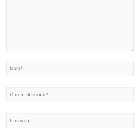
Nom*
Correu
electrònic*
Lloc
web