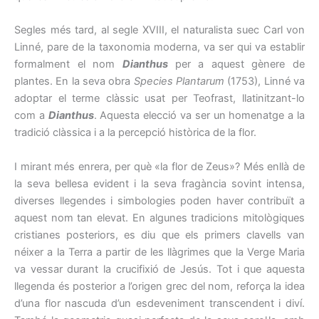
Segles més tard, al segle XVIII, el naturalista suec Carl von
Linné, pare de la taxonomia moderna, va ser qui va establir
formalment el nom
Dianthus
per a aquest gènere de
plantes. En la seva obra
Species Plantarum
(1753), Linné va
adoptar el terme clàssic usat per Teofrast, llatinitzant-lo
com a
Dianthus
. Aquesta elecció va ser un homenatge a la
tradició clàssica i a la percepció històrica de la flor.
I mirant més enrera, per què «la flor de Zeus»? Més enllà de
la seva bellesa evident i la seva fragància sovint intensa,
diverses llegendes i simbologies poden haver contribuït a
aquest nom tan elevat. En algunes tradicions mitològiques
cristianes posteriors, es diu que els primers clavells van
néixer a la Terra a partir de les llàgrimes que la Verge Maria
va vessar durant la crucifixió de Jesús. Tot i que aquesta
llegenda és posterior a l’origen grec del nom, reforça la idea
d’una flor nascuda d’un esdeveniment transcendent i diví.