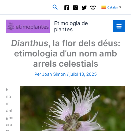
Vés
Cerca
Catalan
▼
al
contingut
Etimologia de
plantes
Dianthus
, la flor dels déus:
etimologia d’un nom amb
arrels celestials
Per
Joan Simon
/
juliol 13, 2025
El
no
m
del
gèn
ere