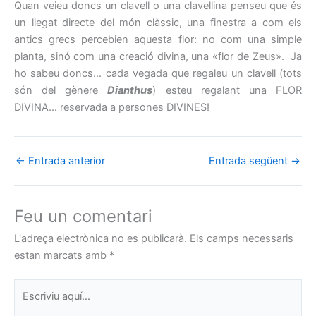
Quan veieu doncs un clavell o una clavellina
penseu que és
un llegat directe del món clàssic, una finestra a com els
antics grecs percebien aquesta flor: no com una simple
planta, sinó com una creació divina, una «flor de Zeus». Ja
ho sabeu doncs… cada vegada que regaleu un clavell (tots
són del gènere
Dianthus
) esteu regalant una FLOR
DIVINA… reservada a persones DIVINES!
←
Entrada anterior
Entrada següent
→
Feu un comentari
L'adreça electrònica no es publicarà.
Els camps necessaris
estan marcats amb
*
Escriviu
aquí…