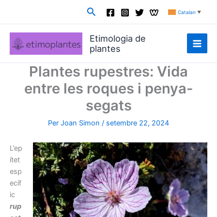
Vés
Cerca
Catalan
▼
al
contingut
Etimologia de
plantes
Plantes rupestres: Vida
entre les roques i penya-
segats
Per
Joan Simon
/
setembre 22, 2024
L’ep
ítet
esp
ecíf
ic
rup