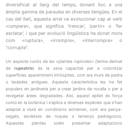
diversificat al llarg del temps, donant lloc a una
àmplia gamma de paraules en diverses llengües. En el
cas del llatí, aquesta arrel va evolucionar cap al verb
«
rumpere
«, que significa ‘trencar’, ‘partir» o ‘fer
esclatar’, i que per evolució lingüística ha donat mots
com «ruptura», «irrompre», «interrompre» o
“corrupte”.
Un aspecte curiós de les «plantes rupícoles» (terme derivat
de
rupestris
) és la seva capacitat per a colonitzar
superfícies aparentment inhòspites, com ara murs de pedra
o teulades antigues. Aquesta característica les ha fet
populars en jardineria per a crear jardins de rocalla o per a
revegetar àrees degradades. Així, aquest epítet és força
comú en la botànica i s’aplica a diverses espècies que s’han
adaptat a viure en condicions extremes, com ara penya-
segats, escletxes de roques o terrenys pedregosos.
Aquestes plantes solen presentar adaptacions