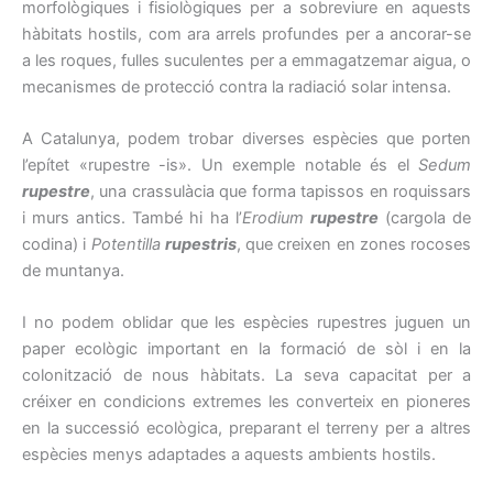
morfològiques i fisiològiques per a sobreviure en aquests
hàbitats hostils, com ara arrels profundes per a ancorar-se
a les roques, fulles suculentes per a emmagatzemar aigua, o
mecanismes de protecció contra la radiació solar intensa.
A Catalunya, podem trobar diverses espècies que porten
l’epítet «rupestre -is». Un exemple notable és el
Sedum
rupestre
, una crassulàcia que forma tapissos en roquissars
i murs antics. També hi ha l’
Erodium
rupestre
(cargola de
codina) i
Potentilla
rupestris
, que creixen en zones rocoses
de muntanya.
I no podem oblidar que les espècies rupestres juguen un
paper ecològic important en la formació de sòl i en la
colonització de nous hàbitats. La seva capacitat per a
créixer en condicions extremes les converteix en pioneres
en la successió ecològica, preparant el terreny per a altres
espècies menys adaptades a aquests ambients hostils.