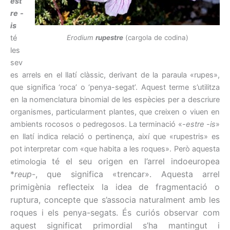
est
re -
is
Erodium
rupestre
(cargola de codina)
té
les
sev
es arrels en el llatí clàssic, derivant de la paraula «rupes»,
que significa ‘roca’ o ‘penya-segat’. Aquest terme s’utilitza
en la nomenclatura binomial de les espècies per a descriure
organismes, particularment plantes, que creixen o viuen en
ambients rocosos o pedregosos. La terminació «
-estre -is
»
en llatí indica relació o pertinença, així que «rupestris» es
pot interpretar com «que habita a les roques». Però aquesta
té el seu origen en l’arrel indoeuropea
etimologia
*
reup
-, que significa «trencar». Aquesta arrel
primigènia reflecteix la idea de fragmentació o
ruptura, concepte que s’associa naturalment amb les
roques i els penya-segats. És curiós observar com
aquest significat primordial s’ha mantingut i