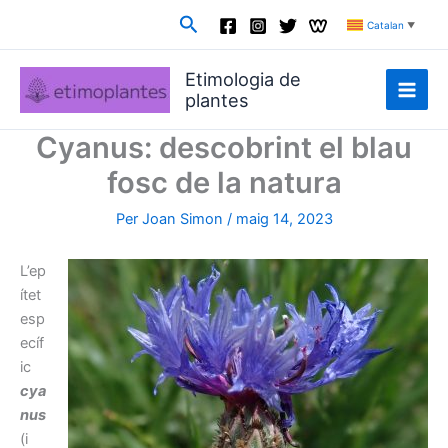
Vés
Cerca
Catalan
▼
al
contingut
Etimologia de
plantes
Cyanus: descobrint el blau
fosc de la natura
Per
Joan Simon
/
maig 14, 2023
L’ep
ítet
esp
ecíf
ic
cya
nus
(i