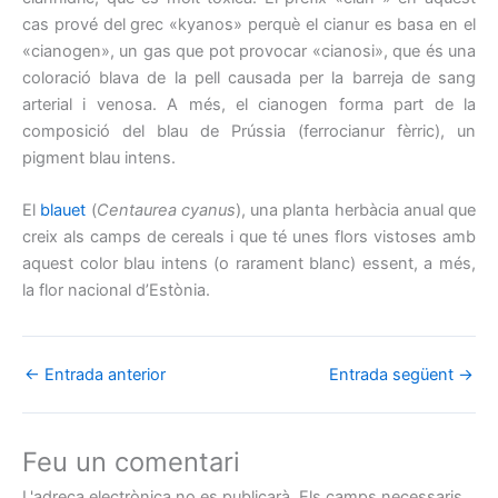
cas prové del grec «kyanos» perquè el cianur es basa en el
«cianogen», un gas que pot provocar «cianosi», que és una
coloració blava de la pell causada per la barreja de sang
arterial i venosa. A més, el cianogen forma part de la
composició del blau de Prússia (ferrocianur fèrric), un
pigment blau intens.
El
blauet
(
Centaurea cyanus
), una planta herbàcia anual que
creix als camps de cereals i que té unes flors vistoses amb
aquest color blau intens (o rarament blanc) essent, a més,
la flor nacional d’Estònia.
←
Entrada anterior
Entrada següent
→
Feu un comentari
L'adreça electrònica no es publicarà.
Els camps necessaris