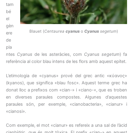
tam
bé
el
gèn
Blauet (
Centaurea
cyanus
o
Cyanus
segetum
)
ere
de
pla
ntes
Cyanus
de les asteràcies, com
Cyanus segetum
) fa
referència al color blau intens de les flors amb aquest epítet.
L’etimologia de «cyanus» prové del grec antic «κύανος»
(kyanos), que significa «blau fosc». Aquest terme grec ha
donat lloc a prefixos com «cian-» i «ciano-«, que es troben
en diverses paraules compostes. Algunes d’aquestes
paraules són, per exemple, «cianobacteria», «cianur» i
«cianosi».
Com exemple, el mot «cianur» es refereix a una sal de l’àcid
cianhídric, que és molt tòxica. El prefix «cian-» en aquest