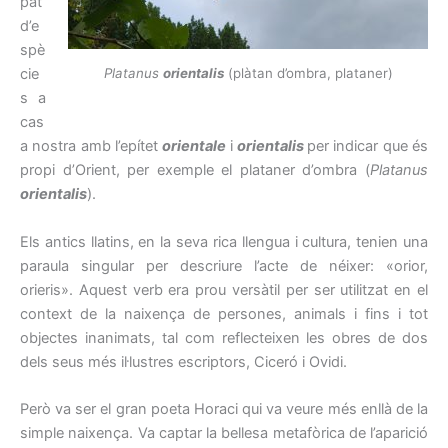
pat
d’e
spè
Platanus
orientalis
(plàtan d’ombra, plataner)
cie
s a
cas
a nostra amb l’epítet
orientale
i
orientalis
per indicar que és
propi d’Orient, per exemple el plataner d’ombra (
Platanus
orientalis
).
Els antics llatins, en la seva rica llengua i cultura, tenien una
paraula singular per descriure l’acte de néixer: «orior,
orieris». Aquest verb era prou versàtil per ser utilitzat en el
context de la naixença de persones, animals i fins i tot
objectes inanimats, tal com reflecteixen les obres de dos
dels seus més il·lustres escriptors, Ciceró i Ovidi.
Però va ser el gran poeta Horaci qui va veure més enllà de la
simple naixença. Va captar la bellesa metafòrica de l’aparició