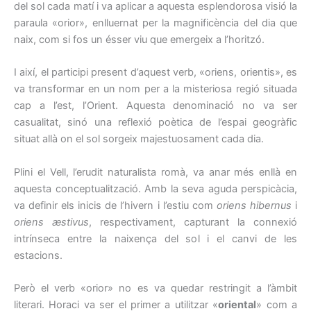
del sol cada matí i va aplicar a aquesta esplendorosa visió la
paraula «orior», enlluernat per la magnificència del dia que
naix, com si fos un ésser viu que emergeix a l’horitzó.
I així, el participi present d’aquest verb, «oriens, orientis», es
va transformar en un nom per a la misteriosa regió situada
cap a l’est, l’Orient. Aquesta denominació no va ser
casualitat, sinó una reflexió poètica de l’espai geogràfic
situat allà on el sol sorgeix majestuosament cada dia.
Plini el Vell, l’erudit naturalista romà, va anar més enllà en
aquesta conceptualització. Amb la seva aguda perspicàcia,
va definir els inicis de l’hivern i l’estiu com
oriens hibernus
i
oriens æstivus
, respectivament, capturant la connexió
intrínseca entre la naixença del sol i el canvi de les
estacions.
Però el verb «orior» no es va quedar restringit a l’àmbit
literari. Horaci va ser el primer a utilitzar «
oriental
» com a