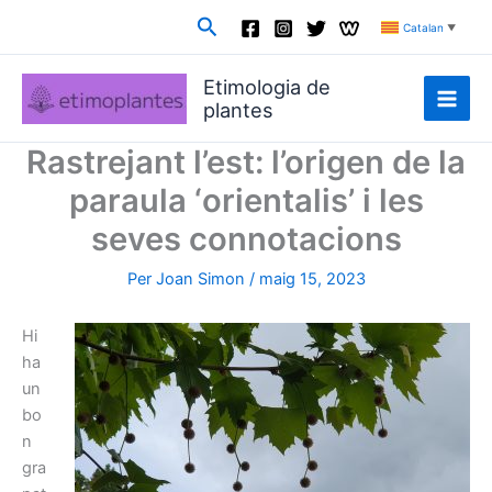
Vés
Cerca
Catalan
▼
al
contingut
Etimologia de
plantes
Rastrejant l’est: l’origen de la
paraula ‘orientalis’ i les
seves connotacions
Per
Joan Simon
/
maig 15, 2023
Hi
ha
un
bo
n
gra