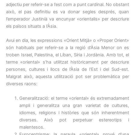
adjectiu per referir-se a l’est com a punt cardinal. No obstant
això, el pas definitiu es va donar segles després, quan
l’emperador Justinià va encunyar «orientalis» per descriure
els països situats a l’Àsia.
Avui en dia, les expressions «Orient Mitjà» o «Proper Orient»
són habituals per referir-se a la regió d’Àsia Menor on es
troben Israel, Palestina, el Líban, Síria i Jordània. Amb tot, el
terme «oriental» s’ha utilitzat històricament per descriure
persones, cultures i llocs de l’Àsia de l’Est i del Sud-est.
Malgrat això, aquesta utilització pot ser problemàtica per
diverses raons:
Generalització: el terme «oriental» és extremadament
ampli i generalitza una gran varietat de cultures,
idiomes, religions i històries que són inherentment
diverses. Això pot perpetuar estereotips i
malentesos.
Eurocentrisme: la paraula «oriental» prové d’una