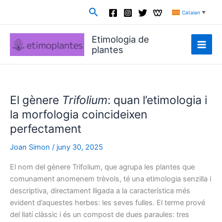
Vés
Cerca
Catalan
▼
al
contingut
Etimologia de
plantes
El gènere
Trifolium
: quan l’etimologia i
la morfologia coincideixen
perfectament
Joan Simon
/
juny 30, 2025
El nom del gènere Trifolium, que agrupa les plantes que
comunament anomenem trèvols, té una etimologia senzilla i
descriptiva, directament lligada a la característica més
evident d’aquestes herbes: les seves fulles. El terme prové
del llatí clàssic i és un compost de dues paraules: tres