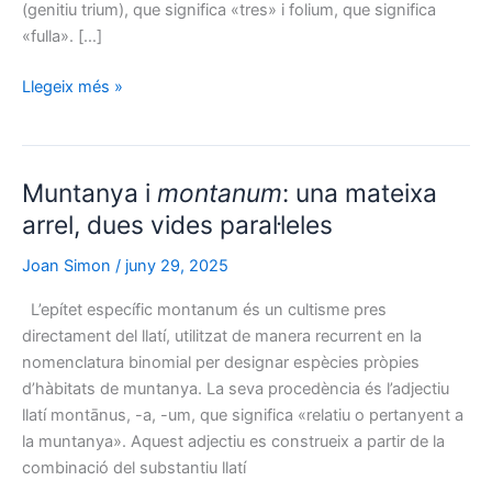
(genitiu trium), que significa «tres» i folium, que significa
«fulla». […]
El
Llegeix més »
gènere
Trifolium
:
quan
Muntanya i
montanum
: una mateixa
l’etimologia
i
arrel, dues vides paral·leles
la
Joan Simon
/
juny 29, 2025
morfologia
coincideixen
L’epítet específic montanum és un cultisme pres
perfectament
directament del llatí, utilitzat de manera recurrent en la
nomenclatura binomial per designar espècies pròpies
d’hàbitats de muntanya. La seva procedència és l’adjectiu
llatí montānus, -a, -um, que significa «relatiu o pertanyent a
la muntanya». Aquest adjectiu es construeix a partir de la
combinació del substantiu llatí