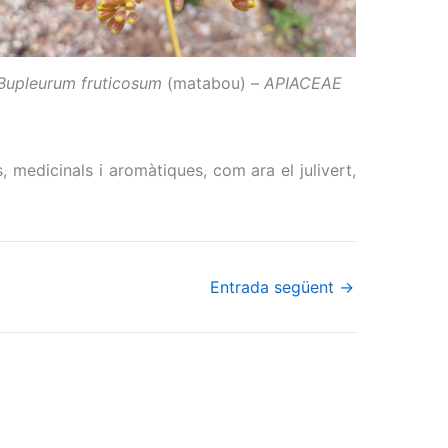
Bupleurum fruticosum
(matabou) –
APIACEAE
 medicinals i aromàtiques, com ara el julivert,
Entrada següent
→