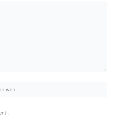
c
b
nti.