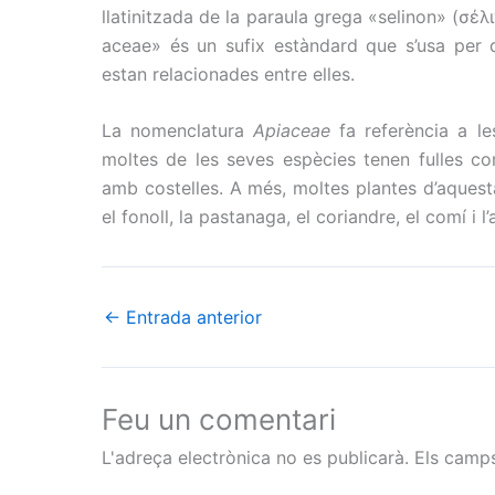
llatinitzada de la paraula grega «selinon» (σέλι
aceae» és un sufix estàndard que s’usa per d
estan relacionades entre elles.
La nomenclatura
Apiaceae
fa referència a le
moltes de les seves espècies tenen fulles com
amb costelles. A més, moltes plantes d’aquesta
el fonoll, la pastanaga, el coriandre, el comí i l’a
←
Entrada anterior
Feu un comentari
L'adreça electrònica no es publicarà.
Els camp