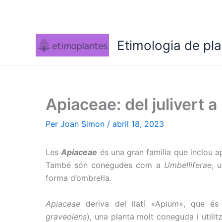
Vés
al
contingut
Etimologia de pl
Apiaceae: del julivert 
Per
Joan Simon
/
abril 18, 2023
Les
Apiaceae
és una gran família que inclou
També són conegudes com a
Umbelliferae
, 
forma d’ombrel·la.
Apiaceae
deriva del llatí «Apium», que és 
graveolens
), una planta molt coneguda i utili