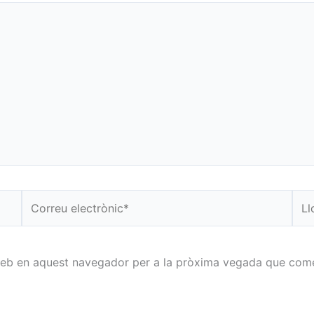
Correu
Llo
electrònic*
we
 web en aquest navegador per a la pròxima vegada que come