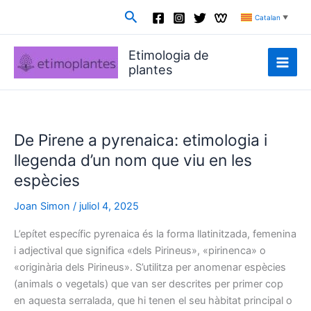
Vés
Cerca
Catalan
▼
al
contingut
Etimologia de
plantes
De Pirene a pyrenaica: etimologia i
llegenda d’un nom que viu en les
espècies
Joan Simon
/
juliol 4, 2025
L’epítet específic pyrenaica és la forma llatinitzada, femenina
i adjectival que significa «dels Pirineus», «pirinenca» o
«originària dels Pirineus». S’utilitza per anomenar espècies
(animals o vegetals) que van ser descrites per primer cop
en aquesta serralada, que hi tenen el seu hàbitat principal o