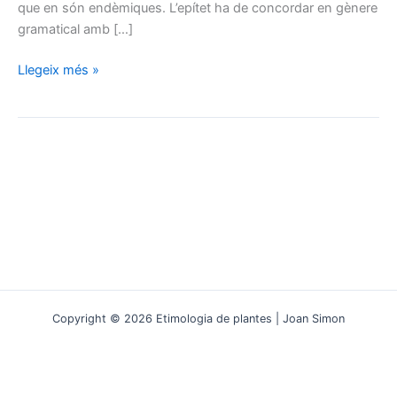
que en són endèmiques. L’epítet ha de concordar en gènere
gramatical amb […]
De
Llegeix més »
Pirene
a
pyrenaica:
etimologia
i
llegenda
d’un
nom
que
viu
en
Copyright © 2026 Etimologia de plantes | Joan Simon
les
espècies