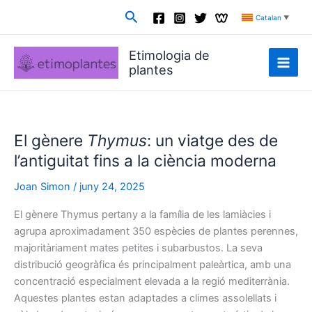
Vés
Cerca
Catalan
▼
al
contingut
Etimologia de
plantes
El gènere
Thymus
: un viatge des de
l’antiguitat fins a la ciència moderna
Joan Simon
/
juny 24, 2025
El gènere Thymus pertany a la família de les lamiàcies i
agrupa aproximadament 350 espècies de plantes perennes,
majoritàriament mates petites i subarbustos. La seva
distribució geogràfica és principalment paleàrtica, amb una
concentració especialment elevada a la regió mediterrània.
Aquestes plantes estan adaptades a climes assolellats i