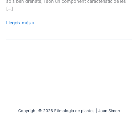
sòls ben drenats, i són un component característic de les
[…]
El
Llegeix més »
gènere
Thymus
:
un
viatge
des
de
l’antiguitat
fins
a
la
ciència
Copyright © 2026 Etimologia de plantes | Joan Simon
moderna