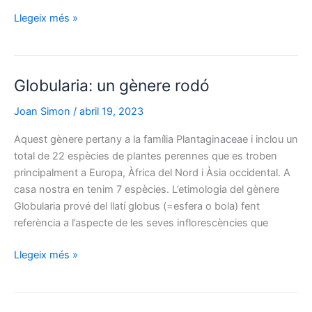
Veronica:
Llegeix més »
bellesa
botànica
i
Globularia: un gènere rodó
beneficis
medicinals
Joan Simon
/
abril 19, 2023
Aquest gènere pertany a la família Plantaginaceae i inclou un
total de 22 espècies de plantes perennes que es troben
principalment a Europa, Àfrica del Nord i Àsia occidental. A
casa nostra en tenim 7 espècies. L’etimologia del gènere
Globularia prové del llatí globus (=esfera o bola) fent
referència a l’aspecte de les seves inflorescències que
Globularia:
Llegeix més »
un
gènere
rodó