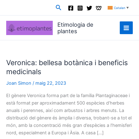
Vés
Cerca
Catalan
▼
al
contingut
Etimologia de
plantes
Veronica: bellesa botànica i beneficis
medicinals
Joan Simon
/
maig 22, 2023
El gènere Veronica forma part de la família Plantaginaceae i
està format per aproximadament 500 espècies d’herbes
anuals i perennes, així com arbustos i arbres menuts. La
distribució del gènere és àmplia i diversa, trobant-se a tot el
món, amb la concentració més gran d’espècies a l’hemisferi
nord, especialment a Europa i Àsia. A casa […]