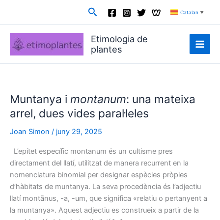
Vés
Cerca
Catalan
▼
al
contingut
Etimologia de
plantes
Muntanya i
montanum
: una mateixa
arrel, dues vides paral·leles
Joan Simon
/
juny 29, 2025
L’epítet específic montanum és un cultisme pres
directament del llatí, utilitzat de manera recurrent en la
nomenclatura binomial per designar espècies pròpies
d’hàbitats de muntanya. La seva procedència és l’adjectiu
llatí montānus, -a, -um, que significa «relatiu o pertanyent a
la muntanya». Aquest adjectiu es construeix a partir de la