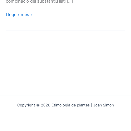
combinació del substantiu llatí […]
Muntanya
Llegeix més »
i
montanum
:
una
mateixa
arrel,
dues
vides
paral·leles
Copyright © 2026 Etimologia de plantes | Joan Simon