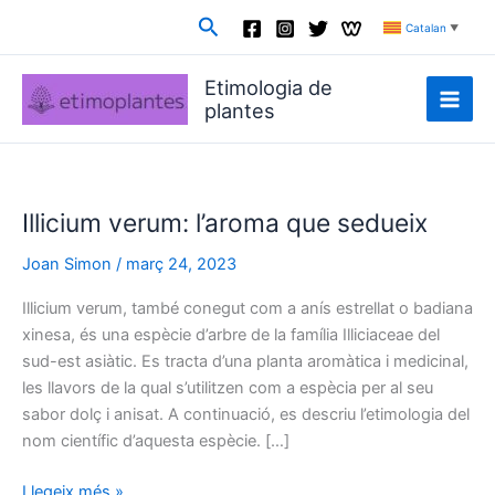
Vés
Cerca
Catalan
▼
al
contingut
Etimologia de
plantes
Illicium verum: l’aroma que sedueix
Joan Simon
/
març 24, 2023
Illicium verum, també conegut com a anís estrellat o badiana
xinesa, és una espècie d’arbre de la família Illiciaceae del
sud-est asiàtic. Es tracta d’una planta aromàtica i medicinal,
les llavors de la qual s’utilitzen com a espècia per al seu
sabor dolç i anisat. A continuació, es descriu l’etimologia del
nom científic d’aquesta espècie. […]
Illicium
Llegeix més »