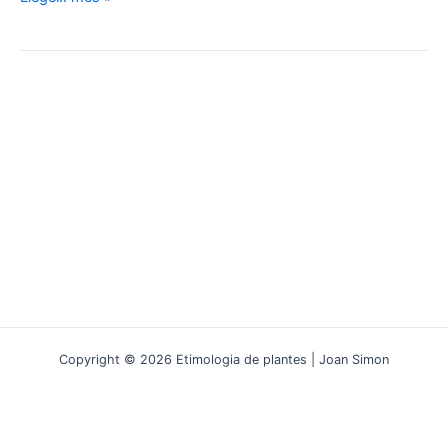
verum:
l’aroma
que
sedueix
Copyright © 2026 Etimologia de plantes | Joan Simon