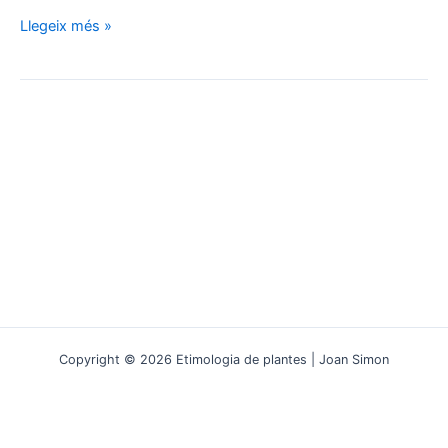
Gentianella:
Llegeix més »
Descobrint
les
germanes
petites
de
les
gencianes
Copyright © 2026 Etimologia de plantes | Joan Simon