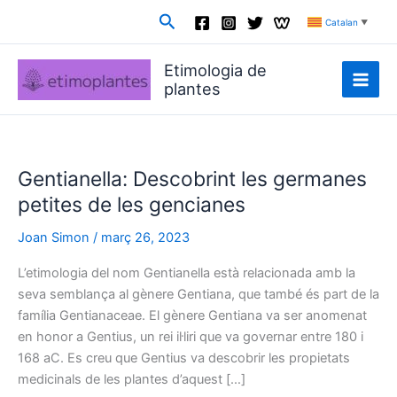
Vés
Cerca
Catalan
▼
al
contingut
Etimologia de
plantes
Gentianella: Descobrint les germanes
petites de les gencianes
Joan Simon
/
març 26, 2023
L’etimologia del nom Gentianella està relacionada amb la
seva semblança al gènere Gentiana, que també és part de la
família Gentianaceae. El gènere Gentiana va ser anomenat
en honor a Gentius, un rei il·liri que va governar entre 180 i
168 aC. Es creu que Gentius va descobrir les propietats
medicinals de les plantes d’aquest […]