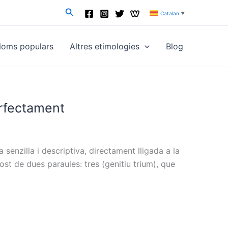
Cerca
Catalan
▼
oms populars
Altres etimologies
Blog
erfectament
enzilla i descriptiva, directament lligada a la
ost de dues paraules: tres (genitiu trium), que