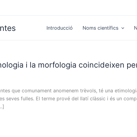
antes
Introducció
Noms científics
N
imologia i la morfologia coincideixen p
antes que comunament anomenem trèvols, té una etimologia s
s seves fulles. El terme prové del llatí clàssic i és un comp
[…]