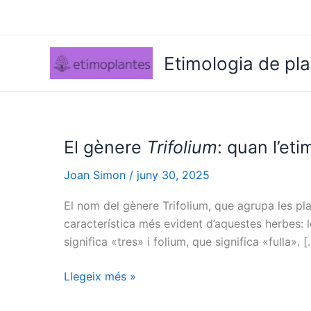
Vés
al
contingut
Etimologia de pl
El gènere
Trifolium
: quan l’et
Joan Simon
/
juny 30, 2025
El nom del gènere Trifolium, que agrupa les pl
característica més evident d’aquestes herbes: le
significa «tres» i folium, que significa «fulla». 
El
Llegeix més »
gènere