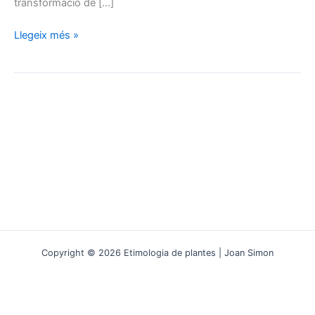
transformació de […]
Quan
Llegeix més »
la
botànica
parla
de
fusta:
etimologia
i
significat
d’
arboreus
Copyright © 2026 Etimologia de plantes | Joan Simon