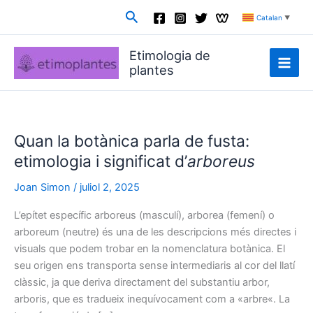
Vés
Cerca
Catalan
▼
al
contingut
Etimologia de
plantes
Quan la botànica parla de fusta:
etimologia i significat d’
arboreus
Joan Simon
/
juliol 2, 2025
L’epítet específic arboreus (masculí), arborea (femení) o
arboreum (neutre) és una de les descripcions més directes i
visuals que podem trobar en la nomenclatura botànica. El
seu origen ens transporta sense intermediaris al cor del llatí
clàssic, ja que deriva directament del substantiu arbor,
arboris, que es tradueix inequívocament com a «arbre«. La