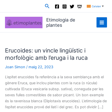
Vés
Cerca
Catalan
▼
al
contingut
Etimologia de
plantes
Erucoides: un vincle lingüístic i
morfològic amb l’eruga i la ruca
Joan Simon
/
maig 22, 2023
L’epítet erucoides fa referència a la seva semblança amb el
gènere Eruca, que inclou plantes com la ruca (o rúcula)
cultivada (Eruca vesicaria subsp. sativa), coneguda per les
seves fulles comestibles de sabor picant. Un bon exemple
és la ravenissa blanca (Diplotaxis erucoides). L’etimologia de
l’epítet erucoides prové del llatí i del grec. Es pot dividir […]