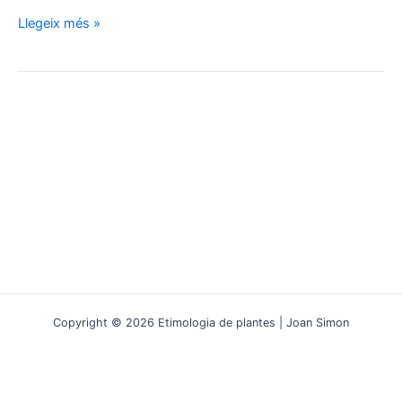
Erucoides:
Llegeix més »
un
vincle
lingüístic
i
morfològic
amb
l’eruga
i
la
ruca
Copyright © 2026 Etimologia de plantes | Joan Simon