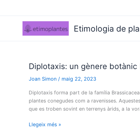
Vés
al
contingut
Etimologia de pl
Diplotaxis: un gènere botànic
Joan Simon
/
maig 22, 2023
Diplotaxis forma part de la família Brassicac
plantes conegudes com a ravenisses. Aquestes p
que es troben sovint en terrenys àrids, a la vor
Diplotaxis:
Llegeix més »
un