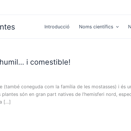
antes
Introducció
Noms científics
N
 humil… i comestible!
eae (també coneguda com la família de les mostasses) i és
lantes són en gran part natives de l’hemisferi nord, espec
a […]