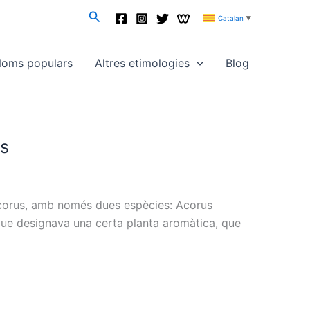
Cerca
Catalan
▼
oms populars
Altres etimologies
Blog
cs
Acorus, amb només dues espècies: Acorus
 que designava una certa planta aromàtica, que