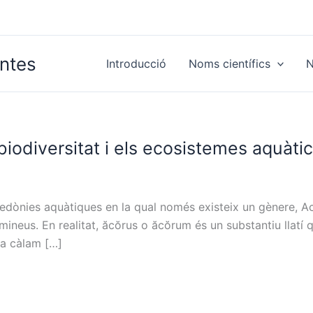
antes
Introducció
Noms científics
N
biodiversitat i els ecosistemes aquàti
ledònies aquàtiques en la qual només existeix un gènere, 
amineus. En realitat, ăcŏrus o ăcŏrum és un substantiu llatí
a càlam […]