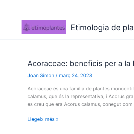
Vés
al
contingut
Etimologia de pl
Acoraceae: beneficis per a la 
Joan Simon
/
març 24, 2023
Acoraceae és una família de plantes monocoti
calamus, que és la representativa, i Acorus gr
es creu que era Acorus calamus, conegut com 
Acoraceae:
Llegeix més »
beneficis