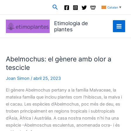
Vés
Cerca
Catalan
▼
al
contingut
Etimologia de
plantes
Abelmochus: el gènere amb olor a
tescicle
Joan Simon
/
abril 25, 2023
El gènere Abelmochus pertany a la família Malvaceae, la
mateixa família que inclou plantes com l’hibiscus, la malva i
el cacau. Les espècies d’Abelmochus, poc més de deu, es
troben principalment en regions tropicals i subtropicals
d’Àsia, Àfrica i Austràlia. A casa nostra només n’hi ha una
espècie –Abelmoschus esculentus, anomenada ocra- i és