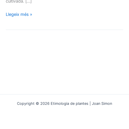
cultivada. […]
Abelmochus:
Llegeix més »
el
gènere
amb
olor
a
tescicle
Copyright © 2026 Etimologia de plantes | Joan Simon