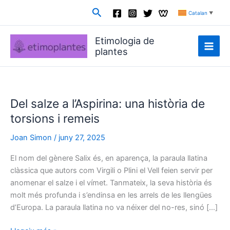
Vés
Cerca
Catalan
▼
al
contingut
Etimologia de
plantes
Del salze a l’Aspirina: una història de
torsions i remeis
Joan Simon
/
juny 27, 2025
El nom del gènere Salix és, en aparença, la paraula llatina
clàssica que autors com Virgili o Plini el Vell feien servir per
anomenar el salze i el vímet. Tanmateix, la seva història és
molt més profunda i s’endinsa en les arrels de les llengües
d’Europa. La paraula llatina no va néixer del no-res, sinó […]