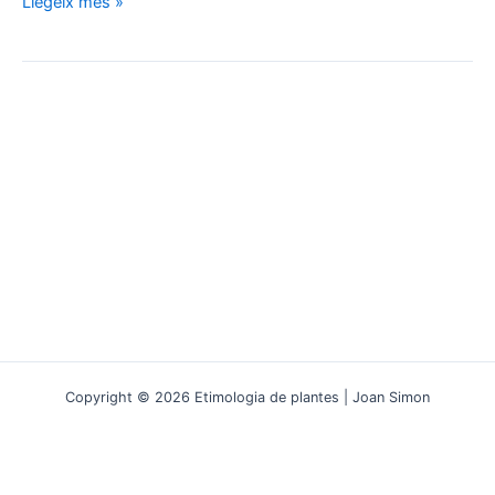
Del
Llegeix més »
salze
a
l’Aspirina:
una
història
de
torsions
i
remeis
Copyright © 2026 Etimologia de plantes | Joan Simon