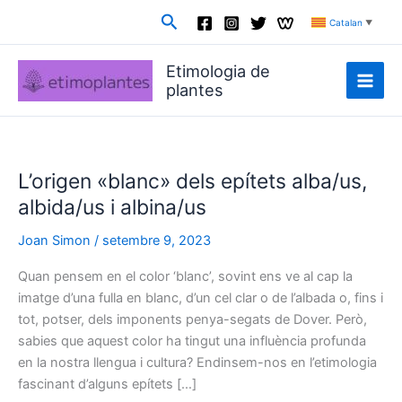
Vés
Cerca
Catalan
▼
al
contingut
Etimologia de
plantes
L’origen «blanc» dels epítets alba/us,
albida/us i albina/us
Joan Simon
/
setembre 9, 2023
Quan pensem en el color ‘blanc’, sovint ens ve al cap la
imatge d’una fulla en blanc, d’un cel clar o de l’albada o, fins i
tot, potser, dels imponents penya-segats de Dover. Però,
sabies que aquest color ha tingut una influència profunda
en la nostra llengua i cultura? Endinsem-nos en l’etimologia
fascinant d’alguns epítets […]