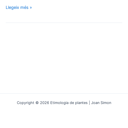
L’origen
Llegeix més »
«blanc»
dels
epítets
alba/us,
albida/us
i
albina/us
Copyright © 2026 Etimologia de plantes | Joan Simon